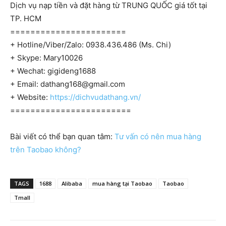
Dịch vụ nạp tiền và đặt hàng từ TRUNG QUỐC giá tốt tại
TP. HCM
=======================
+ Hotline/Viber/Zalo: 0938.436.486 (Ms. Chi)
+ Skype: Mary10026
+ Wechat: gigideng1688
+ Email:
dathang168@gmail.com
+ Website:
https://dichvudathang.vn/
========================
Bài viết có thể bạn quan tâm:
Tư vấn có nên mua hàng
trên Taobao không?
TAGS
1688
Alibaba
mua hàng tại Taobao
Taobao
Tmall