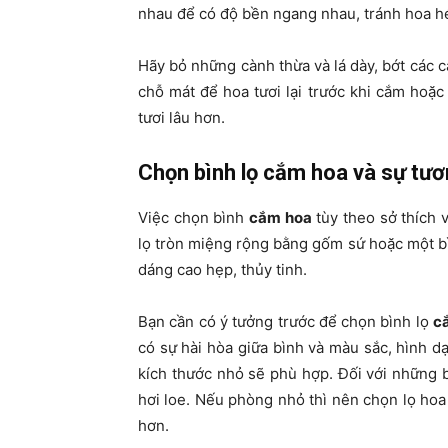
nhau để có độ bền ngang nhau, tránh hoa hé
Hãy bỏ những cành thừa và lá dày, bớt các 
chỗ mát để hoa tươi lại trước khi cắm hoặ
tươi lâu hơn.
Chọn bình lọ cắm hoa và sự tươ
Việc chọn bình
cắm hoa
tùy theo sở thích 
lọ tròn miệng rộng bằng gốm sứ hoặc một bìn
dáng cao hẹp, thủy tinh.
Bạn cần có ý tưởng trước để chọn bình lọ
c
có sự hài hòa giữa bình và màu sắc, hình d
kích thước nhỏ sẽ phù hợp. Đối với những b
hơi loe. Nếu phòng nhỏ thì nên chọn lọ hoa
hơn.