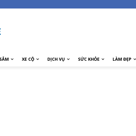
SẮM
XE CỘ
DỊCH VỤ
SỨC KHỎE
LÀM ĐẸP