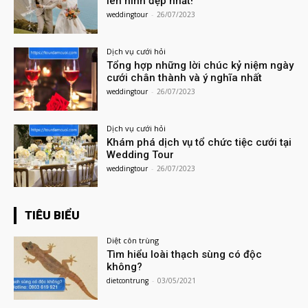
lên hình đẹp nhất!
weddingtour
-
26/07/2023
Dịch vụ cưới hỏi
Tổng hợp những lời chúc kỷ niệm ngày
cưới chân thành và ý nghĩa nhất
weddingtour
-
26/07/2023
Dịch vụ cưới hỏi
Khám phá dịch vụ tổ chức tiệc cưới tại
Wedding Tour
weddingtour
-
26/07/2023
TIÊU BIỂU
Diệt côn trùng
Tìm hiểu loài thạch sùng có độc
không?
dietcontrung
-
03/05/2021