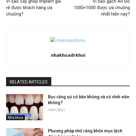
Vì sao cấy ghép implant giá
Vì sao gạch Ấn Độ
rẻ được khách hàng ưa
1000×1000 được ưa chuộng
chuộng?
nhất hiện nay?
nhakhoadrkhoi
RELATED ARTICLES
Bọc răng sứ có bền không và có vĩnh viễn
không?
15/01/2021
Nha khoa
Phương pháp nhổ răng khôn mọc lệch