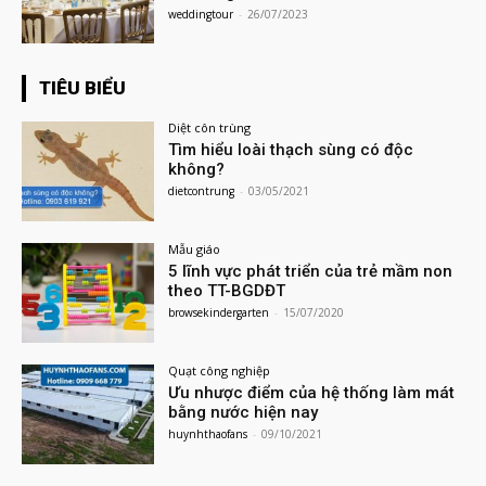
weddingtour
-
26/07/2023
TIÊU BIỂU
Diệt côn trùng
Tìm hiểu loài thạch sùng có độc
không?
dietcontrung
-
03/05/2021
Mẫu giáo
5 lĩnh vực phát triển của trẻ mầm non
theo TT-BGDĐT
browsekindergarten
-
15/07/2020
Quạt công nghiệp
Ưu nhược điểm của hệ thống làm mát
bằng nước hiện nay
huynhthaofans
-
09/10/2021