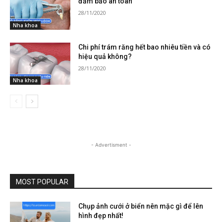
đảm bảo an toàn
28/11/2020
Nha khoa
Chi phí trám răng hết bao nhiêu tiền và có
hiệu quả không?
28/11/2020
Nha khoa
- Advertisment -
MOST POPULAR
Chụp ảnh cưới ở biển nên mặc gì để lên
hình đẹp nhất!