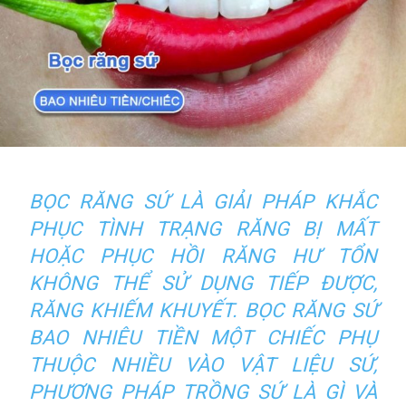
BỌC RĂNG SỨ LÀ GIẢI PHÁP KHẮC
PHỤC TÌNH TRẠNG RĂNG BỊ MẤT
HOẶC PHỤC HỒI RĂNG HƯ TỔN
KHÔNG THỂ SỬ DỤNG TIẾP ĐƯỢC,
RĂNG KHIẾM KHUYẾT. BỌC RĂNG SỨ
BAO NHIÊU TIỀN MỘT CHIẾC PHỤ
THUỘC NHIỀU VÀO VẬT LIỆU SỨ,
PHƯƠNG PHÁP TRỒNG SỨ LÀ GÌ VÀ