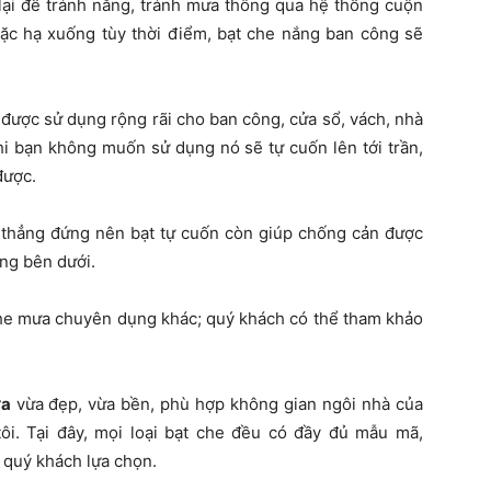
lại để tránh nắng, tránh mưa thông qua hệ thống cuộn
oặc hạ xuống tùy thời điểm, bạt che nắng ban công sẽ
 được sử dụng rộng rãi cho ban công, cửa sổ, vách, nhà
 khi bạn không muốn sử dụng nó sẽ tự cuốn lên tới trần,
được.
thẳng đứng nên bạt tự cuốn còn giúp chống cản được
ng bên dưới.
 che mưa chuyên dụng khác; quý khách có thể tham khảo
ưa
vừa đẹp, vừa bền, phù hợp không gian ngôi nhà của
ôi. Tại đây, mọi loại bạt che đều có đầy đủ mẫu mã,
 quý khách lựa chọn.