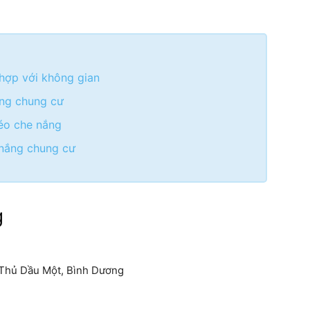
hợp với không gian
ông chung cư
éo che nắng
 nắng chung cư
g
 Thủ Dầu Một, Bình Dương