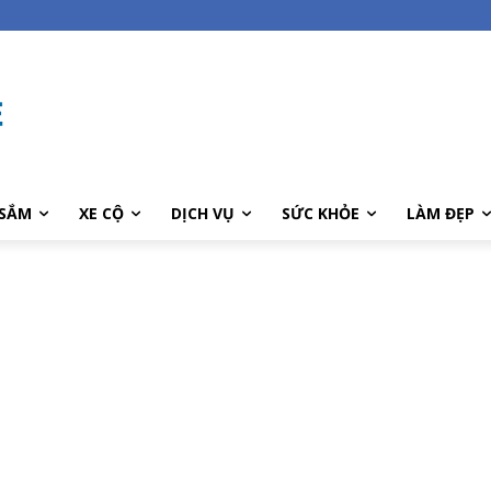
SẮM
XE CỘ
DỊCH VỤ
SỨC KHỎE
LÀM ĐẸP