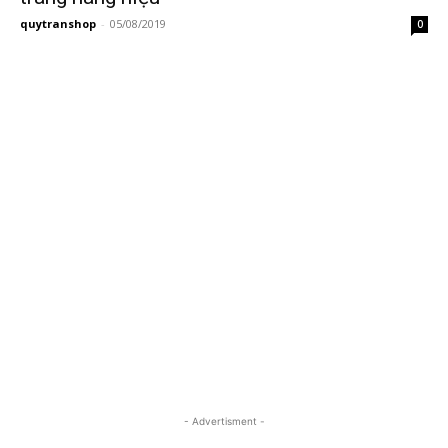
quytranshop
-
05/08/2019
0
- Advertisment -