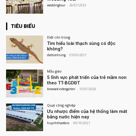
weddingtour
-
26/07/2023
TIÊU BIỂU
Diệt côn trùng
Tìm hiểu loài thạch sùng có độc
không?
dietcontrung
-
03/05/2021
Mẫu giáo
5 lĩnh vực phát triển của trẻ mầm non
theo TT-BGDĐT
browsekindergarten
-
15/07/2020
Quạt công nghiệp
Ưu nhược điểm của hệ thống làm mát
bằng nước hiện nay
huynhthaofans
-
09/10/2021