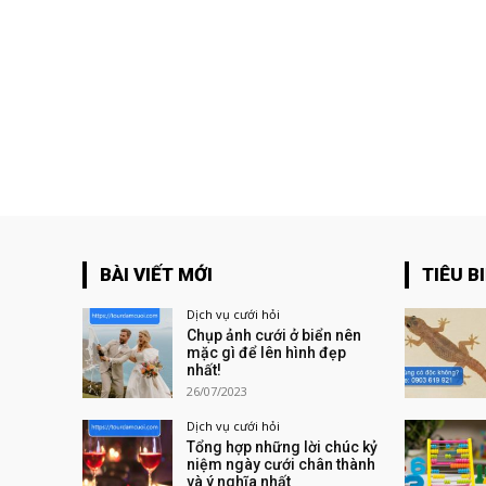
BÀI VIẾT MỚI
TIÊU B
Dịch vụ cưới hỏi
Chụp ảnh cưới ở biển nên
mặc gì để lên hình đẹp
nhất!
26/07/2023
Dịch vụ cưới hỏi
Tổng hợp những lời chúc kỷ
niệm ngày cưới chân thành
và ý nghĩa nhất