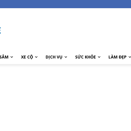
SẮM
XE CỘ
DỊCH VỤ
SỨC KHỎE
LÀM ĐẸP