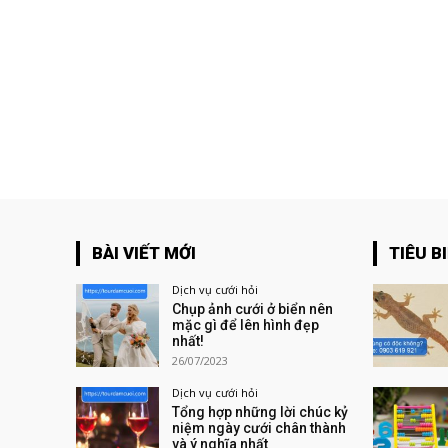
BÀI VIẾT MỚI
TIÊU B
Dịch vụ cưới hỏi
Chụp ảnh cưới ở biển nên
mặc gì để lên hình đẹp
nhất!
26/07/2023
Dịch vụ cưới hỏi
Tổng hợp những lời chúc kỷ
niệm ngày cưới chân thành
và ý nghĩa nhất