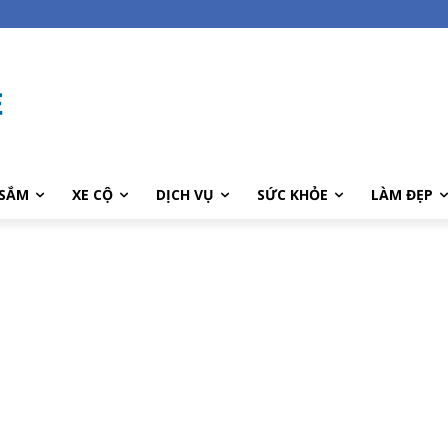
SẮM
XE CỘ
DỊCH VỤ
SỨC KHỎE
LÀM ĐẸP