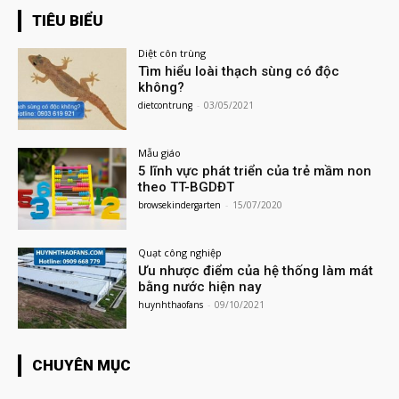
TIÊU BIỂU
Diệt côn trùng
Tìm hiểu loài thạch sùng có độc
không?
dietcontrung
-
03/05/2021
Mẫu giáo
5 lĩnh vực phát triển của trẻ mầm non
theo TT-BGDĐT
browsekindergarten
-
15/07/2020
Quạt công nghiệp
Ưu nhược điểm của hệ thống làm mát
bằng nước hiện nay
huynhthaofans
-
09/10/2021
CHUYÊN MỤC