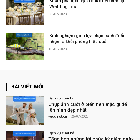
Khám phá dịch vụ tổ chức tiệc cưới tại
Wedding Tour
26/07/2023
Kinh nghiệm giúp lựa chọn cách đuổi
nhện ra khỏi phòng hiệu quả
06/05/2023
BÀI VIẾT MỚI
Dịch vụ cưới hỏi
Chụp ảnh cưới ở biển nên mặc gì để
lên hình đẹp nhất!
weddingtour
-
26/07/2023
Dịch vụ cưới hỏi
Tổng hợp những lời chúc kỷ niệm ngày