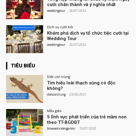
cưới chân thành và ý nghĩa nhất
weddingtour
-
26/07/2023
Dịch vụ cưới hỏi
Khám phá dịch vụ tổ chức tiệc cưới tại
Wedding Tour
weddingtour
-
26/07/2023
TIÊU BIỂU
Diệt côn trùng
Tìm hiểu loài thạch sùng có độc
không?
dietcontrung
-
03/05/2021
Mẫu giáo
5 lĩnh vực phát triển của trẻ mầm non
theo TT-BGDĐT
browsekindergarten
-
15/07/2020