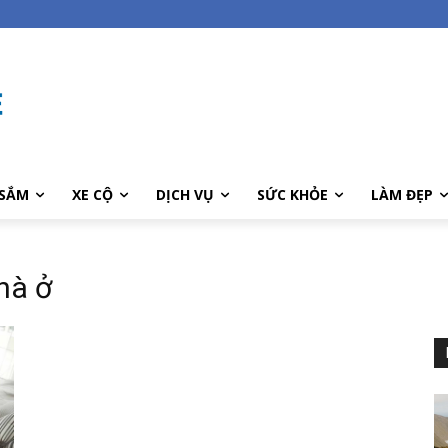
SẮM
XE CỘ
DỊCH VỤ
SỨC KHỎE
LÀM ĐẸP
hà ở