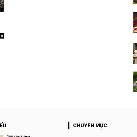
0
IỂU
CHUYÊN MỤC
Diệt côn trùng