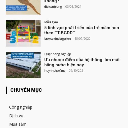
không?
dietcontrung
-
03/05/2021
Mẫu giáo
5 lĩnh vực phát triển của trẻ mầm non
theo TT-BGDĐT
browsekindergarten
-
15/07/2020
Quạt công nghiệp
Ưu nhược điểm của hệ thống làm mát
bằng nước hiện nay
huynhthaofans
-
09/10/2021
CHUYÊN MỤC
Công nghiệp
Dịch vụ
Mua sắm