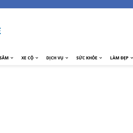
SẮM
XE CỘ
DỊCH VỤ
SỨC KHỎE
LÀM ĐẸP