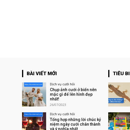
BÀI VIẾT MỚI
TIÊU B
Dịch vụ cưới hỏi
Chụp ảnh cưới ở biển nên
mặc gì để lên hình đẹp
nhất!
26/07/2023
Dịch vụ cưới hỏi
Tổng hợp những lời chúc kỷ
niệm ngày cưới chân thành
và ý nghĩa nhất