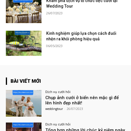
Khám phá dịch vụ tổ chức tiệc cưới tại
Wedding Tour
26/07/2023
Kinh nghiệm giúp lựa chọn cách đuổi
nhện ra khỏi phòng hiệu quả
06/05/2023
BÀI VIẾT MỚI
Dịch vụ cưới hỏi
Chụp ảnh cưới ở biển nên mặc gì để
lên hình đẹp nhất!
weddingtour
-
26/07/2023
Dịch vụ cưới hỏi
Tổng hợp những lời chúc kỷ niệm ngày