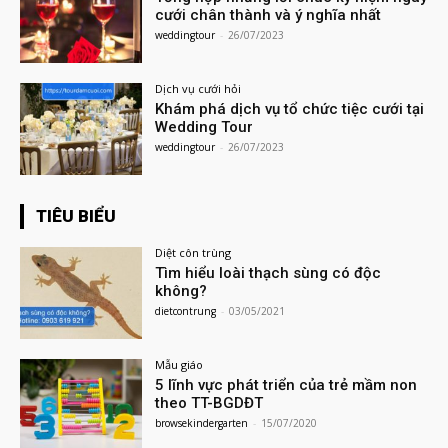
cưới chân thành và ý nghĩa nhất
weddingtour
-
26/07/2023
Dịch vụ cưới hỏi
Khám phá dịch vụ tổ chức tiệc cưới tại
Wedding Tour
weddingtour
-
26/07/2023
TIÊU BIỂU
Diệt côn trùng
Tìm hiểu loài thạch sùng có độc
không?
dietcontrung
-
03/05/2021
Mẫu giáo
5 lĩnh vực phát triển của trẻ mầm non
theo TT-BGDĐT
browsekindergarten
-
15/07/2020