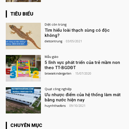
TIÊU BIỂU
Diệt côn trùng
Tìm hiểu loài thạch sùng có độc
không?
dietcontrung
-
03/05/2021
Mẫu giáo
5 lĩnh vực phát triển của trẻ mầm non
theo TT-BGDĐT
browsekindergarten
-
15/07/2020
Quạt công nghiệp
Ưu nhược điểm của hệ thống làm mát
bằng nước hiện nay
huynhthaofans
-
09/10/2021
CHUYÊN MỤC