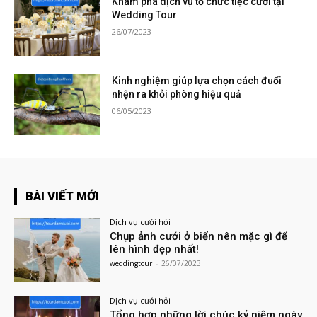
Khám phá dịch vụ tổ chức tiệc cưới tại
Wedding Tour
26/07/2023
Kinh nghiệm giúp lựa chọn cách đuổi
nhện ra khỏi phòng hiệu quả
06/05/2023
BÀI VIẾT MỚI
Dịch vụ cưới hỏi
Chụp ảnh cưới ở biển nên mặc gì để
lên hình đẹp nhất!
weddingtour
-
26/07/2023
Dịch vụ cưới hỏi
Tổng hợp những lời chúc kỷ niệm ngày