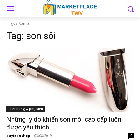
Tags
Son sôi
Tag:
son sôi
Thời trang & phụ kiện
Những lý do khiến son môi cao cấp luôn
được yêu thích
quytranshop
-
03/08/2019
0