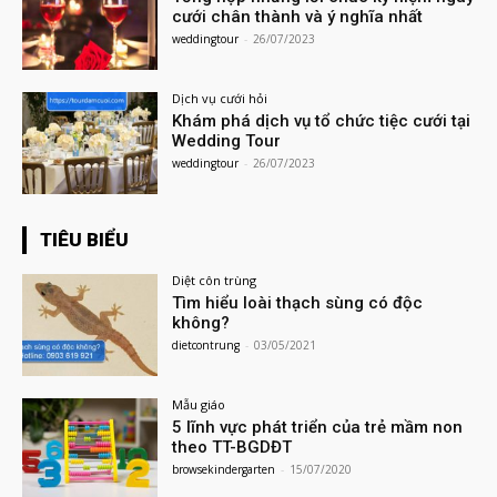
cưới chân thành và ý nghĩa nhất
weddingtour
-
26/07/2023
Dịch vụ cưới hỏi
Khám phá dịch vụ tổ chức tiệc cưới tại
Wedding Tour
weddingtour
-
26/07/2023
TIÊU BIỂU
Diệt côn trùng
Tìm hiểu loài thạch sùng có độc
không?
dietcontrung
-
03/05/2021
Mẫu giáo
5 lĩnh vực phát triển của trẻ mầm non
theo TT-BGDĐT
browsekindergarten
-
15/07/2020