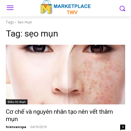
Tags
Sẹo mụn
Tag:
sẹo mụn
Điều trị mụn
Cơ chế và nguyên nhân tạo nên vết thâm
mụn
hienvanspa
-
04/10/2019
0