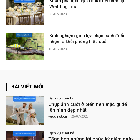
Khám phá dịch vụ tổ chức tiệc cưới tại
Wedding Tour
26/07/2023
Kinh nghiệm giúp lựa chọn cách đuổi
nhện ra khỏi phòng hiệu quả
06/05/2023
BÀI VIẾT MỚI
Dịch vụ cưới hỏi
Chụp ảnh cưới ở biển nên mặc gì để
lên hình đẹp nhất!
weddingtour
-
26/07/2023
Dịch vụ cưới hỏi
Tổng hợp những lời chúc kỷ niệm ngày