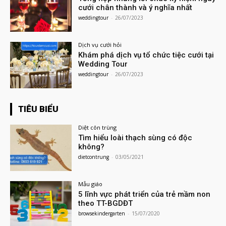
cưới chân thành và ý nghĩa nhất
weddingtour
-
26/07/2023
Dịch vụ cưới hỏi
Khám phá dịch vụ tổ chức tiệc cưới tại
Wedding Tour
weddingtour
-
26/07/2023
TIÊU BIỂU
Diệt côn trùng
Tìm hiểu loài thạch sùng có độc
không?
dietcontrung
-
03/05/2021
Mẫu giáo
5 lĩnh vực phát triển của trẻ mầm non
theo TT-BGDĐT
browsekindergarten
-
15/07/2020