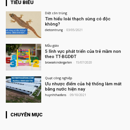
TIÊU BIỂU
Diệt côn trùng
Tìm hiểu loài thạch sùng có độc
không?
dietcontrung
-
03/05/2021
Mẫu giáo
5 lĩnh vực phát triển của trẻ mầm non
theo TT-BGDĐT
browsekindergarten
-
15/07/2020
Quạt công nghiệp
Ưu nhược điểm của hệ thống làm mát
bằng nước hiện nay
huynhthaofans
-
09/10/2021
CHUYÊN MỤC