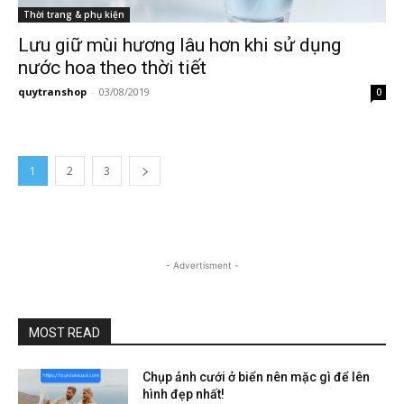
Thời trang & phụ kiện
Lưu giữ mùi hương lâu hơn khi sử dụng
nước hoa theo thời tiết
quytranshop
-
03/08/2019
0
1
2
3
- Advertisment -
MOST READ
Chụp ảnh cưới ở biển nên mặc gì để lên
hình đẹp nhất!