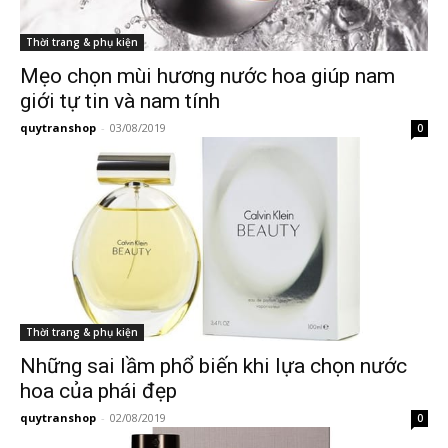
Thời trang & phụ kiện
Mẹo chọn mùi hương nước hoa giúp nam
giới tự tin và nam tính
quytranshop
-
03/08/2019
0
Thời trang & phụ kiện
Những sai lầm phổ biến khi lựa chọn nước
hoa của phái đẹp
quytranshop
-
02/08/2019
0