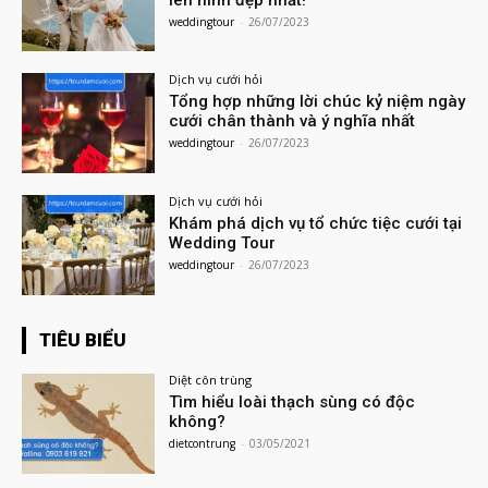
weddingtour
-
26/07/2023
Dịch vụ cưới hỏi
Tổng hợp những lời chúc kỷ niệm ngày
cưới chân thành và ý nghĩa nhất
weddingtour
-
26/07/2023
Dịch vụ cưới hỏi
Khám phá dịch vụ tổ chức tiệc cưới tại
Wedding Tour
weddingtour
-
26/07/2023
TIÊU BIỂU
Diệt côn trùng
Tìm hiểu loài thạch sùng có độc
không?
dietcontrung
-
03/05/2021