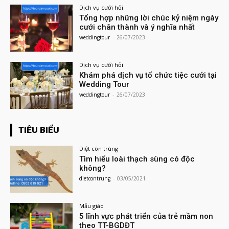
Dịch vụ cưới hỏi
Tổng hợp những lời chúc kỷ niệm ngày
cưới chân thành và ý nghĩa nhất
weddingtour
-
26/07/2023
Dịch vụ cưới hỏi
Khám phá dịch vụ tổ chức tiệc cưới tại
Wedding Tour
weddingtour
-
26/07/2023
TIÊU BIỂU
Diệt côn trùng
Tìm hiểu loài thạch sùng có độc
không?
dietcontrung
-
03/05/2021
Mẫu giáo
5 lĩnh vực phát triển của trẻ mầm non
theo TT-BGDĐT