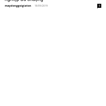
maydonggoigiaton
-
18/09/2019
0