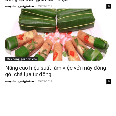
maydonggoigiaton
-
19/09/2019
0
Máy đóng gói nem chả
Nâng cao hiệu suất làm việc với máy đóng
gói chả lụa tự động
maydonggoigiaton
-
19/09/2019
0