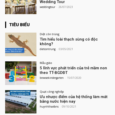
Wedding Tour
weddingtour
-
26/07/2023
TIÊU BIỂU
Diệt côn trùng
Tìm hiểu loài thạch sùng có độc
không?
dietcontrung
-
03/05/2021
Mẫu giáo
5 lĩnh vực phát triển của trẻ mầm non
theo TT-BGDĐT
browsekindergarten
-
15/07/2020
Quạt công nghiệp
Ưu nhược điểm của hệ thống làm mát
bằng nước hiện nay
huynhthaofans
-
09/10/2021