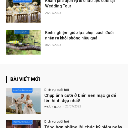
Khám phá dịch vụ tổ chức tiệc cưới tại
Wedding Tour
26/07/2023
Kinh nghiệm giúp lựa chọn cách đuổi
nhện ra khỏi phòng hiệu quả
06/05/2023
BÀI VIẾT MỚI
Dịch vụ cưới hỏi
Chụp ảnh cưới ở biển nên mặc gì để
lên hình đẹp nhất!
weddingtour
-
26/07/2023
Dịch vụ cưới hỏi
Tổng hợp những lời chúc kỷ niệm ngày