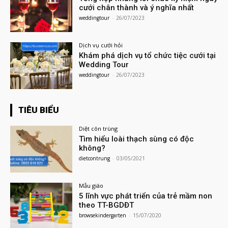
cưới chân thành và ý nghĩa nhất
weddingtour
-
26/07/2023
Dịch vụ cưới hỏi
Khám phá dịch vụ tổ chức tiệc cưới tại
Wedding Tour
weddingtour
-
26/07/2023
TIÊU BIỂU
Diệt côn trùng
Tìm hiểu loài thạch sùng có độc
không?
dietcontrung
-
03/05/2021
Mẫu giáo
5 lĩnh vực phát triển của trẻ mầm non
theo TT-BGDĐT
browsekindergarten
-
15/07/2020