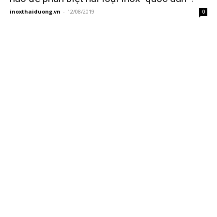
inoxthaiduong.vn
-
12/08/2019
0