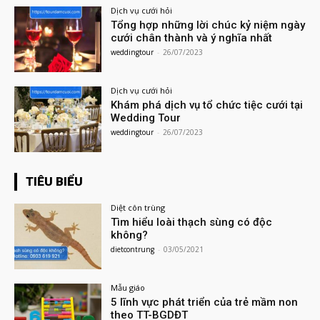
Dịch vụ cưới hỏi
Tổng hợp những lời chúc kỷ niệm ngày
cưới chân thành và ý nghĩa nhất
weddingtour
-
26/07/2023
Dịch vụ cưới hỏi
Khám phá dịch vụ tổ chức tiệc cưới tại
Wedding Tour
weddingtour
-
26/07/2023
TIÊU BIỂU
Diệt côn trùng
Tìm hiểu loài thạch sùng có độc
không?
dietcontrung
-
03/05/2021
Mẫu giáo
5 lĩnh vực phát triển của trẻ mầm non
theo TT-BGDĐT