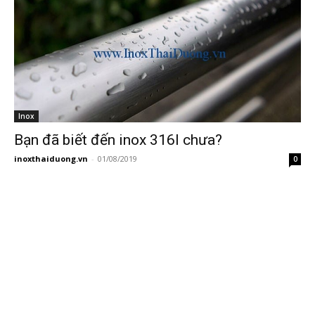
Inox
Bạn đã biết đến inox 316l chưa?
inoxthaiduong.vn
-
01/08/2019
0