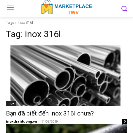
Tags
Inox 316l
Tag:
inox 316l
Inox
Bạn đã biết đến inox 316l chưa?
inoxthaiduong.vn
-
11/08/2019
0