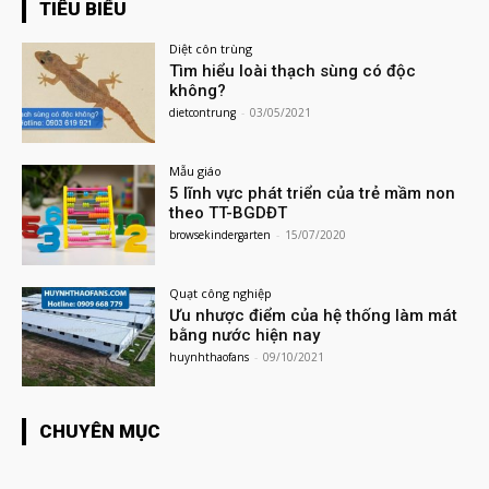
TIÊU BIỂU
Diệt côn trùng
Tìm hiểu loài thạch sùng có độc
không?
dietcontrung
-
03/05/2021
Mẫu giáo
5 lĩnh vực phát triển của trẻ mầm non
theo TT-BGDĐT
browsekindergarten
-
15/07/2020
Quạt công nghiệp
Ưu nhược điểm của hệ thống làm mát
bằng nước hiện nay
huynhthaofans
-
09/10/2021
CHUYÊN MỤC