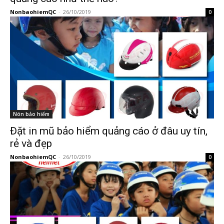
NonbaohiemQC
-
26/10/2019
0
Nón bảo hiểm
Đặt in mũ bảo hiểm quảng cáo ở đâu uy tín,
rẻ và đẹp
NonbaohiemQC
-
26/10/2019
0