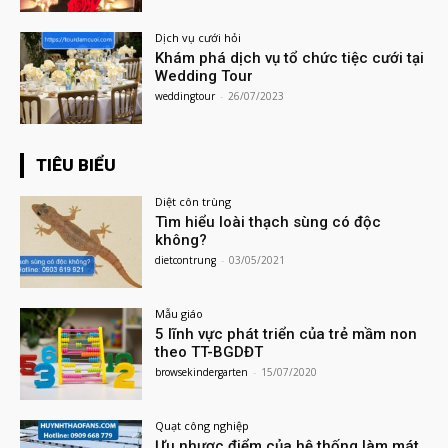
Dịch vụ cưới hỏi
Khám phá dịch vụ tổ chức tiệc cưới tại
Wedding Tour
weddingtour
-
26/07/2023
TIÊU BIỂU
Diệt côn trùng
Tìm hiểu loài thạch sùng có độc
không?
dietcontrung
-
03/05/2021
Mẫu giáo
5 lĩnh vực phát triển của trẻ mầm non
theo TT-BGDĐT
browsekindergarten
-
15/07/2020
Quạt công nghiệp
Ưu nhược điểm của hệ thống làm mát