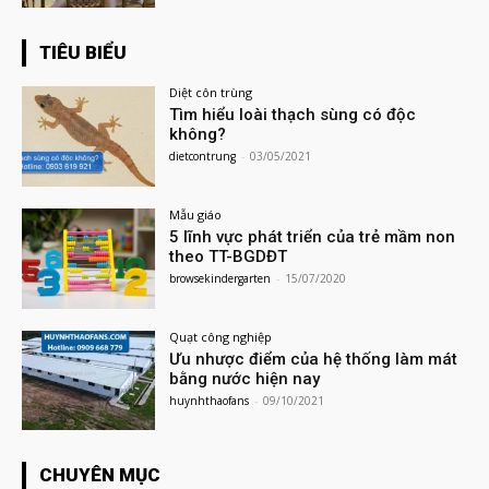
TIÊU BIỂU
Diệt côn trùng
Tìm hiểu loài thạch sùng có độc
không?
dietcontrung
-
03/05/2021
Mẫu giáo
5 lĩnh vực phát triển của trẻ mầm non
theo TT-BGDĐT
browsekindergarten
-
15/07/2020
Quạt công nghiệp
Ưu nhược điểm của hệ thống làm mát
bằng nước hiện nay
huynhthaofans
-
09/10/2021
CHUYÊN MỤC