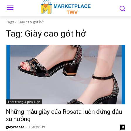
Tags
Giày cao gót hở
Tag:
Giày cao gót hở
Thời trang & phụ kiện
Những mẫu giày của Rosata luôn đứng đầu
xu hướng
giayrosata
-
16/09/2019
0