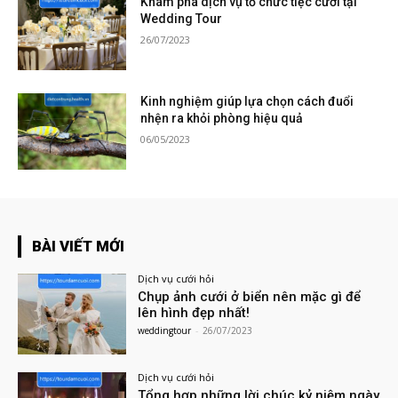
Khám phá dịch vụ tổ chức tiệc cưới tại
Wedding Tour
26/07/2023
Kinh nghiệm giúp lựa chọn cách đuổi
nhện ra khỏi phòng hiệu quả
06/05/2023
BÀI VIẾT MỚI
Dịch vụ cưới hỏi
Chụp ảnh cưới ở biển nên mặc gì để
lên hình đẹp nhất!
weddingtour
-
26/07/2023
Dịch vụ cưới hỏi
Tổng hợp những lời chúc kỷ niệm ngày