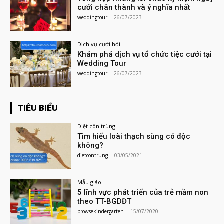
cưới chân thành và ý nghĩa nhất
weddingtour
-
26/07/2023
Dịch vụ cưới hỏi
Khám phá dịch vụ tổ chức tiệc cưới tại
Wedding Tour
weddingtour
-
26/07/2023
TIÊU BIỂU
Diệt côn trùng
Tìm hiểu loài thạch sùng có độc
không?
dietcontrung
-
03/05/2021
Mẫu giáo
5 lĩnh vực phát triển của trẻ mầm non
theo TT-BGDĐT
browsekindergarten
-
15/07/2020