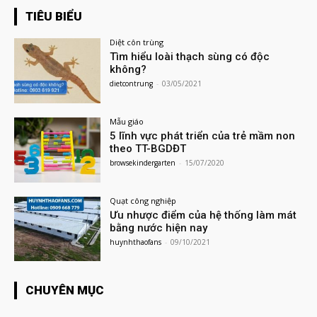
TIÊU BIỂU
Diệt côn trùng
Tìm hiểu loài thạch sùng có độc
không?
dietcontrung
-
03/05/2021
Mẫu giáo
5 lĩnh vực phát triển của trẻ mầm non
theo TT-BGDĐT
browsekindergarten
-
15/07/2020
Quạt công nghiệp
Ưu nhược điểm của hệ thống làm mát
bằng nước hiện nay
huynhthaofans
-
09/10/2021
CHUYÊN MỤC