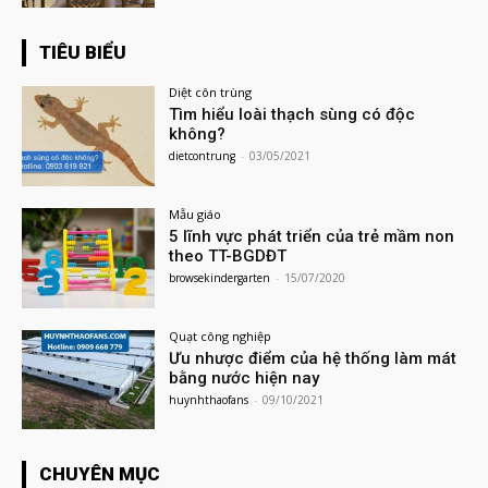
TIÊU BIỂU
Diệt côn trùng
Tìm hiểu loài thạch sùng có độc
không?
dietcontrung
-
03/05/2021
Mẫu giáo
5 lĩnh vực phát triển của trẻ mầm non
theo TT-BGDĐT
browsekindergarten
-
15/07/2020
Quạt công nghiệp
Ưu nhược điểm của hệ thống làm mát
bằng nước hiện nay
huynhthaofans
-
09/10/2021
CHUYÊN MỤC