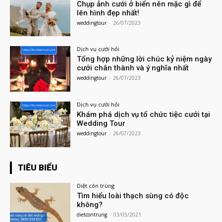
Chụp ảnh cưới ở biển nên mặc gì để
lên hình đẹp nhất!
weddingtour
-
26/07/2023
Dịch vụ cưới hỏi
Tổng hợp những lời chúc kỷ niệm ngày
cưới chân thành và ý nghĩa nhất
weddingtour
-
26/07/2023
Dịch vụ cưới hỏi
Khám phá dịch vụ tổ chức tiệc cưới tại
Wedding Tour
weddingtour
-
26/07/2023
TIÊU BIỂU
Diệt côn trùng
Tìm hiểu loài thạch sùng có độc
không?
dietcontrung
-
03/05/2021