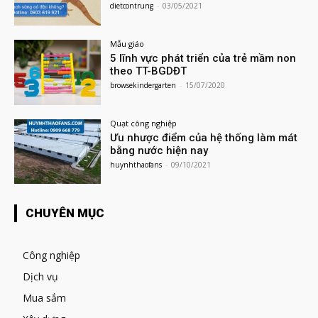
dietcontrung
-
03/05/2021
Mẫu giáo
5 lĩnh vực phát triển của trẻ mầm non
theo TT-BGDĐT
browsekindergarten
-
15/07/2020
Quạt công nghiệp
Ưu nhược điểm của hệ thống làm mát
bằng nước hiện nay
huynhthaofans
-
09/10/2021
CHUYÊN MỤC
Công nghiệp
Dịch vụ
Mua sắm