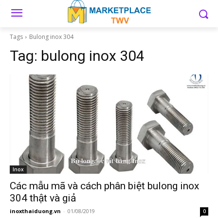
Tags
Bulong inox 304
Tag:
bulong inox 304
Inox
Các mẫu mã và cách phân biệt bulong inox
304 thật và giả
inoxthaiduong.vn
-
01/08/2019
0