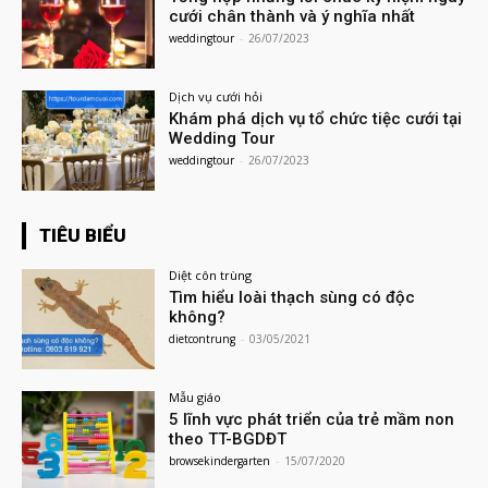
cưới chân thành và ý nghĩa nhất
weddingtour
-
26/07/2023
Dịch vụ cưới hỏi
Khám phá dịch vụ tổ chức tiệc cưới tại
Wedding Tour
weddingtour
-
26/07/2023
TIÊU BIỂU
Diệt côn trùng
Tìm hiểu loài thạch sùng có độc
không?
dietcontrung
-
03/05/2021
Mẫu giáo
5 lĩnh vực phát triển của trẻ mầm non
theo TT-BGDĐT
browsekindergarten
-
15/07/2020