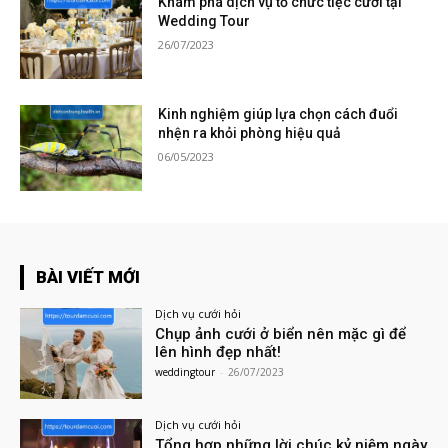
Khám phá dịch vụ tổ chức tiệc cưới tại
Wedding Tour
26/07/2023
Kinh nghiệm giúp lựa chọn cách đuổi
nhện ra khỏi phòng hiệu quả
06/05/2023
BÀI VIẾT MỚI
Dịch vụ cưới hỏi
Chụp ảnh cưới ở biển nên mặc gì để
lên hình đẹp nhất!
weddingtour
-
26/07/2023
Dịch vụ cưới hỏi
Tổng hợp những lời chúc kỷ niệm ngày