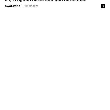
hwatavina
-
18/10/2019
0