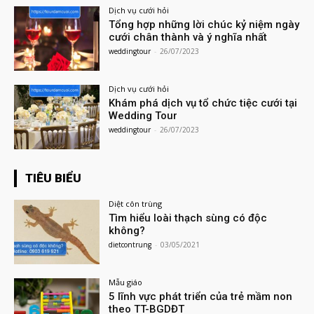
Dịch vụ cưới hỏi
Tổng hợp những lời chúc kỷ niệm ngày
cưới chân thành và ý nghĩa nhất
weddingtour
-
26/07/2023
Dịch vụ cưới hỏi
Khám phá dịch vụ tổ chức tiệc cưới tại
Wedding Tour
weddingtour
-
26/07/2023
TIÊU BIỂU
Diệt côn trùng
Tìm hiểu loài thạch sùng có độc
không?
dietcontrung
-
03/05/2021
Mẫu giáo
5 lĩnh vực phát triển của trẻ mầm non
theo TT-BGDĐT