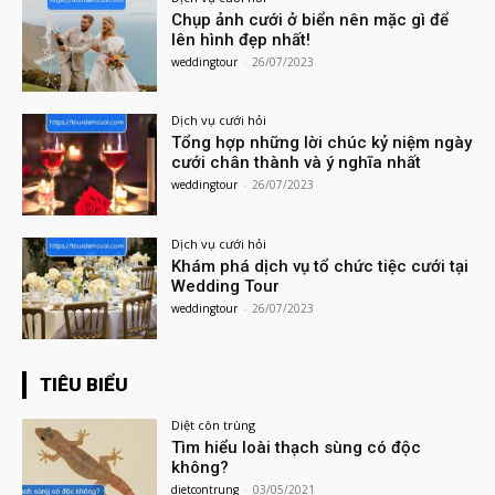
Chụp ảnh cưới ở biển nên mặc gì để
lên hình đẹp nhất!
weddingtour
-
26/07/2023
Dịch vụ cưới hỏi
Tổng hợp những lời chúc kỷ niệm ngày
cưới chân thành và ý nghĩa nhất
weddingtour
-
26/07/2023
Dịch vụ cưới hỏi
Khám phá dịch vụ tổ chức tiệc cưới tại
Wedding Tour
weddingtour
-
26/07/2023
TIÊU BIỂU
Diệt côn trùng
Tìm hiểu loài thạch sùng có độc
không?
dietcontrung
-
03/05/2021