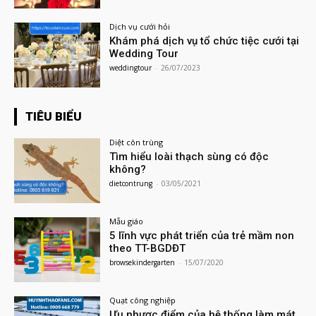
Dịch vụ cưới hỏi
Khám phá dịch vụ tổ chức tiệc cưới tại
Wedding Tour
weddingtour
-
26/07/2023
TIÊU BIỂU
Diệt côn trùng
Tìm hiểu loài thạch sùng có độc
không?
dietcontrung
-
03/05/2021
Mẫu giáo
5 lĩnh vực phát triển của trẻ mầm non
theo TT-BGDĐT
browsekindergarten
-
15/07/2020
Quạt công nghiệp
Ưu nhược điểm của hệ thống làm mát