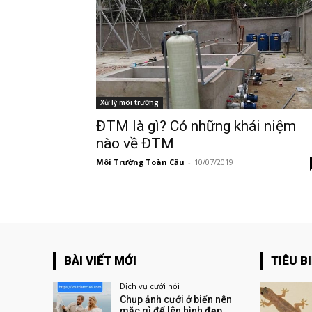
Xử lý môi trường
ĐTM là gì? Có những khái niệm
nào về ĐTM
Môi Trường Toàn Cầu
-
10/07/2019
BÀI VIẾT MỚI
TIÊU B
Dịch vụ cưới hỏi
Chụp ảnh cưới ở biển nên
mặc gì để lên hình đẹp