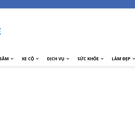
SẮM
XE CỘ
DỊCH VỤ
SỨC KHỎE
LÀM ĐẸP